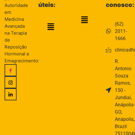
úteis:
conosco:
Autoridade
em
Medicina
(62)
Avançada
2011-
na Terapia
1666
de
Reposição
clinicad
Hormonal e
Emagrecimento:
R.
Antonio
Souza
Ramos,
150 -
Jundiaí,
Anápolis-
GO,
Anápolis,
Brazil
7511004